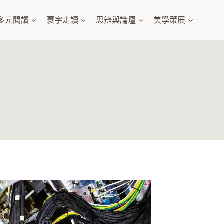
多元閱讀
寰宇走讀
思辨與論壇
美學策展