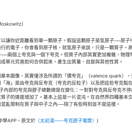
oskowitz）
可以讓你近距離看到單一顆原子。假設這顆原子是氫原子──原子
繞行的電子，你會看到原子核，就氫原子來說，只是一顆質子。
子──兩個上夸克與一個下夸克。但質子內部其實更加複雜，物理
組成單元究竟如何合併起來，產生出質量、自旋與其他性質。
本圖像，其實僅涉及所謂的「價夸克」（valence quark
個「海」是由夸克與反夸克（夸克的反粒子）以及把這些夸克黏
。質子內部的夸克與膠子總數總是在變化：一對對夸克與反夸克不
當質子的速度增加了。基本上這是一片混沌。在自然界四種基本
團混亂限制在質子與中子之內──除了有些時刻並不是這樣。
中學APP，原文於
〈太初湯——夸克膠子電漿〉
)