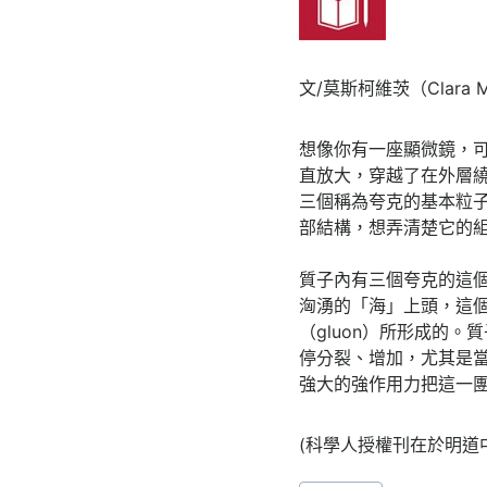
文/莫斯柯維茨（Clara M
想像你有一座顯微鏡，
直放大，穿越了在外層
三個稱為夸克的基本粒
部結構，想弄清楚它的
質子內有三個夸克的這個基
洶湧的「海」上頭，這
（gluon）所形成的
停分裂、增加，尤其是
強大的強作用力把這一
(科學人授權刊在於明道
Post