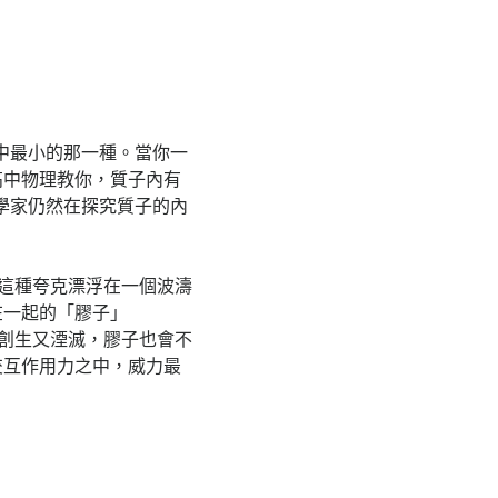
中最小的那一種。當你一
高中物理教你，質子內有
學家仍然在探究質子的內
），這種夸克漂浮在一個波濤
在一起的「膠子」
停創生又湮滅，膠子也會不
交互作用力之中，威力最