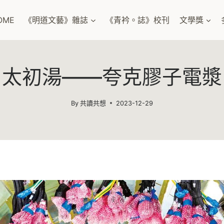
OME
《明道文藝》雜誌
《青衿。誌》校刊
文學獎
太初湯——夸克膠子電漿
By
共讀共想
2023-12-29