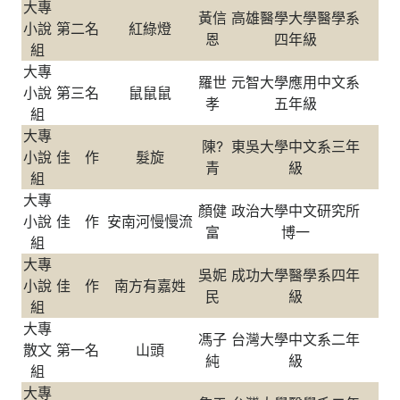
大專
黃信
高雄醫學大學醫學系
小說
第二名
紅綠燈
恩
四年級
組
大專
羅世
元智大學應用中文系
小說
第三名
鼠鼠鼠
孝
五年級
組
大專
陳?
東吳大學中文系三年
小說
佳 作
髮旋
青
級
組
大專
顏健
政治大學中文研究所
小說
佳 作
安南河慢慢流
富
博一
組
大專
吳妮
成功大學醫學系四年
小說
佳 作
南方有嘉姓
民
級
組
大專
馮子
台灣大學中文系二年
散文
第一名
山頭
純
級
組
大專