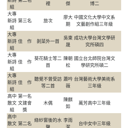
新詩
第二名
裡
傑
博二
組
大專
廖大
中國文化大學中文系
新詩
第三名
旅次
期
文藝創作組三年級
組
大專
吳東
成功大學台灣文學研
新詩
佳 作
剝菜外一首
晟
究所碩四
組
大專
葵花騎士等二
陳朝
國立台北師院台灣文
新詩
佳 作
首
松
學研究所碩二
組
大專
聽覺不曾受訪
蕭吟
台灣藝術大學美術系
新詩
佳 作
等二首
薇
三年級
組
高中
第一名
陳麒
散文
文建會
木偶
萬芳高中三年級
如
組
獎
高中
綠紗窗後的水
李雨
散文
第二名
台中女中三年級
聲
潔