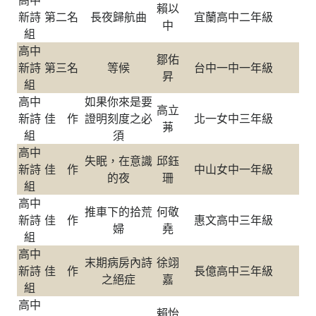
高中
賴以
新詩
第二名
長夜歸航曲
宜蘭高中二年級
中
組
高中
鄒佑
新詩
第三名
等候
台中一中一年級
昇
組
高中
如果你來是要
高立
新詩
佳 作
證明刻度之必
北一女中三年級
茀
組
須
高中
失眠，在意識
邱鈺
新詩
佳 作
中山女中一年級
的夜
珊
組
高中
推車下的拾荒
何敬
新詩
佳 作
惠文高中三年級
婦
堯
組
高中
末期病房內詩
徐翊
新詩
佳 作
長億高中三年級
之絕症
嘉
組
高中
賴怡