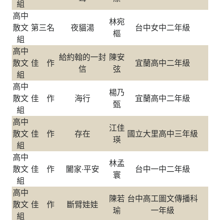
組
高中
林宛
散文
第三名
夜貓湯
台中女中二年級
樞
組
高中
給約翰的一封
陳安
散文
佳 作
宜蘭高中二年級
信
弦
組
高中
楊乃
散文
佳 作
海行
宜蘭高中二年級
甄
組
高中
江佳
散文
佳 作
存在
國立大里高中三年級
瑛
組
高中
林孟
散文
佳 作
闔家‧平安
台中一中二年級
寰
組
高中
陳若
台中高工圖文傳播科
散文
佳 作
斷臂娃娃
瑜
一年級
組