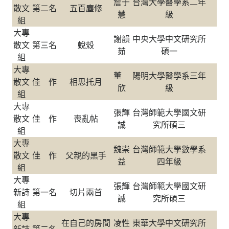
詹于
台灣大學醫學系二年
散文
第二名
五百塵修
慧
級
組
大專
謝韻
中央大學中文研究所
散文
第三名
蛻殼
茹
碩一
組
大專
董
陽明大學醫學系三年
散文
佳 作
相思托月
欣
級
組
大專
張輝
台灣師範大學國文研
散文
佳 作
喪亂帖
誠
究所碩三
組
大專
魏崇
台灣師範大學數學系
散文
佳 作
父親的黑手
益
四年級
組
大專
張輝
台灣師範大學國文研
新詩
第一名
切片兩首
誠
究所碩三
組
大專
在自己的房間
凌性
東華大學中文研究所