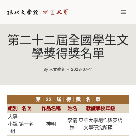
Skip
to
content
第二十二屆全國學生文
學獎得獎名單
By
人文教育
2023-07-11
第
｜
22
｜
屆
｜
得
｜
獎
｜
名
｜
單
組別
名次
作品名稱
姓名
就讀學校年級
大專
李儀
東華大學創作與英語
小說
第一名
神明
婷
文學研究所碩二
組