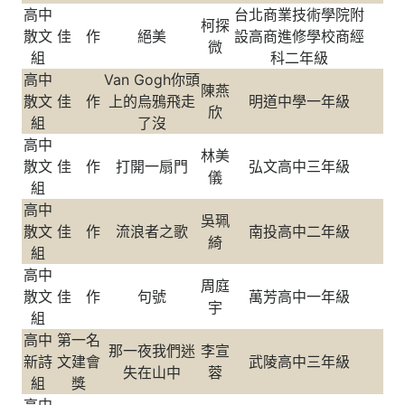
高中
台北商業技術學院附
柯探
散文
佳 作
絕美
設高商進修學校商經
微
組
科二年級
高中
Van Gogh你頭
陳燕
散文
佳 作
上的烏鴉飛走
明道中學一年級
欣
組
了沒
高中
林美
散文
佳 作
打開一扇門
弘文高中三年級
儀
組
高中
吳珮
散文
佳 作
流浪者之歌
南投高中二年級
綺
組
高中
周庭
散文
佳 作
句號
萬芳高中一年級
宇
組
高中
第一名
那一夜我們迷
李宣
新詩
文建會
武陵高中三年級
失在山中
蓉
組
獎