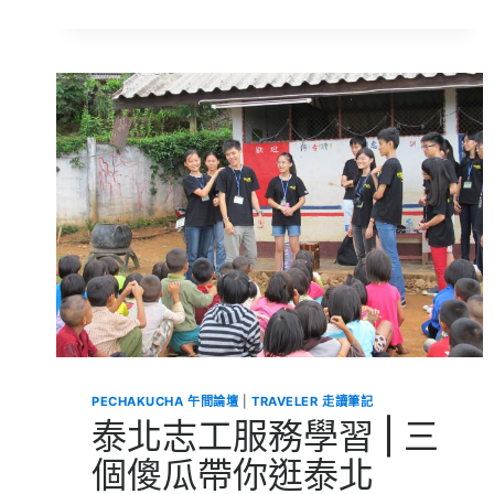
坡
萊
佛
士
書
院
主
題
式
深
度
交
流
|
牙
齒
連
接
的
PECHAKUCHA 午間論壇
|
TRAVELER 走讀筆記
光
泰北志工服務學習 | 三
陰
橋
個傻瓜帶你逛泰北
梁