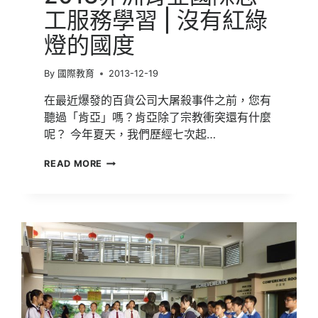
學
工服務學習 | 沒有紅綠
習
燈的國度
初
體
驗
By
國際教育
2013-12-19
在最近爆發的百貨公司大屠殺事件之前，您有
聽過「肯亞」嗎？肯亞除了宗教衝突還有什麼
呢？ 今年夏天，我們歷經七次起…
2013
READ MORE
非
洲
肯
亞
國
際
志
工
服
務
學