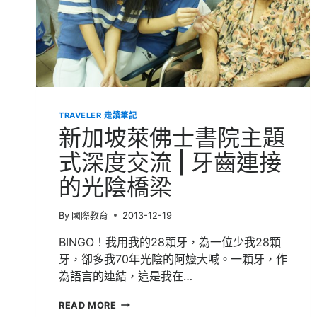
有
光
溜
溜
的
原
住
民！
TRAVELER 走讀筆記
新加坡萊佛士書院主題
式深度交流 | 牙齒連接
的光陰橋梁
By
國際教育
2013-12-19
BINGO！我用我的28顆牙，為一位少我28顆
牙，卻多我70年光陰的阿嬤大喊。一顆牙，作
為語言的連結，這是我在…
新
READ MORE
加