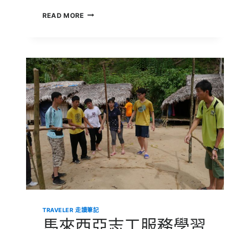
澳
READ MORE
洲
國
際
菁
英
學
生
學
習
體
驗
之
旅
|
臺
灣、
澳
洲
大
不
TRAVELER 走讀筆記
同
馬來西亞志工服務學習