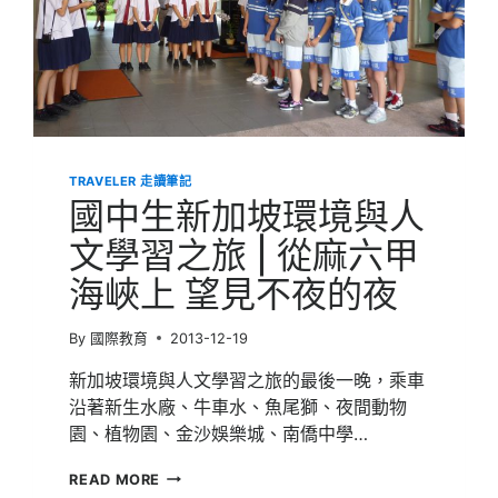
習
|
沒
有
紅
綠
燈
的
國
TRAVELER 走讀筆記
度
國中生新加坡環境與人
文學習之旅 | 從麻六甲
海峽上 望見不夜的夜
By
國際教育
2013-12-19
新加坡環境與人文學習之旅的最後一晚，乘車
沿著新生水廠、牛車水、魚尾獅、夜間動物
園、植物園、金沙娛樂城、南僑中學…
國
READ MORE
中