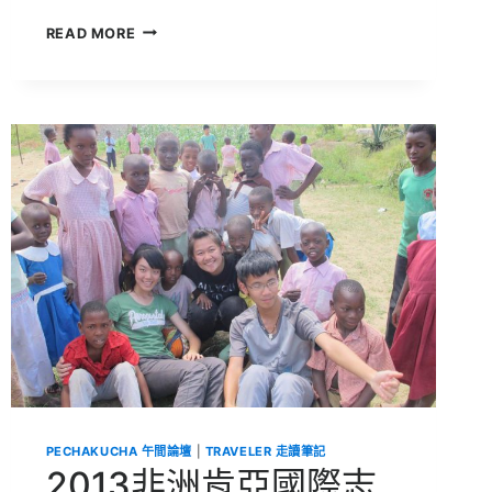
2013
READ MORE
新
加
坡
第
五
屆
全
球
青
少
年
論
壇
|
勇
闖
新
加
坡
PECHAKUCHA 午間論壇
|
TRAVELER 走讀筆記
2013非洲肯亞國際志