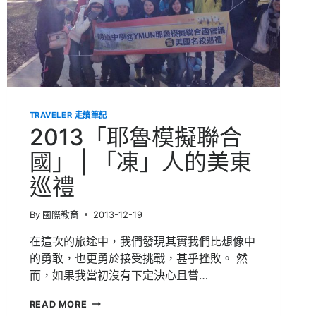
習
|
一
輩
子
一
定
要
去
TRAVELER 走讀筆記
過
2013「耶魯模擬聯合
的
地
國」 | 「凍」人的美東
方！
巡禮
By
國際教育
2013-12-19
在這次的旅途中，我們發現其實我們比想像中
的勇敢，也更勇於接受挑戰，甚乎挫敗。 然
而，如果我當初沒有下定決心且嘗…
2013「耶
READ MORE
魯