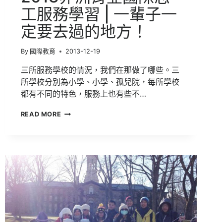
工服務學習 | 一輩子一
定要去過的地方！
By
國際教育
2013-12-19
三所服務學校的情況，我們在那做了哪些。三
所學校分別為小學、小學、孤兒院，每所學校
都有不同的特色，服務上也有些不…
2013
READ MORE
非
洲
肯
亞
國
際
志
工
服
務
學