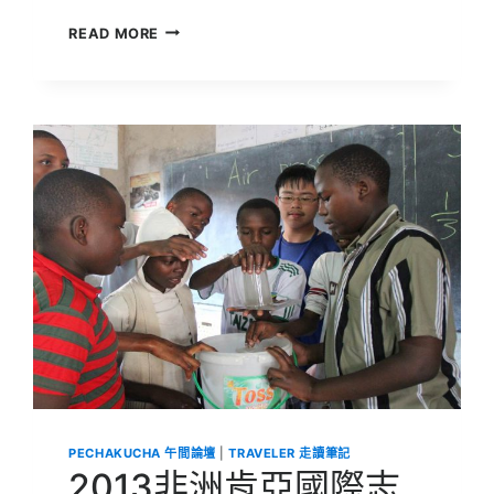
澳
READ MORE
洲
國
際
菁
英
學
生
學
習
體
驗
之
旅
|
飛
躍
台
灣!
澳
洲
PECHAKUCHA 午間論壇
|
TRAVELER 走讀筆記
校
2013非洲肯亞國際志
園