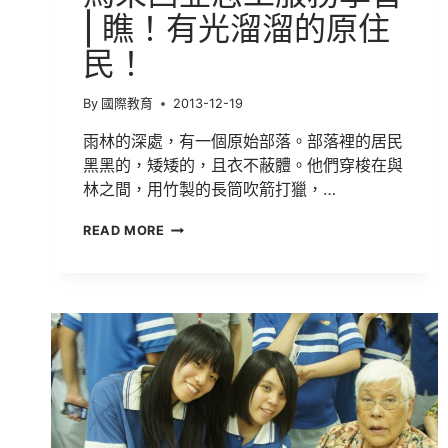
| 瞧！有光溜溜的原住
民！
By
國際教育
2013-12-19
雨林的深處，有一個原始部落。部落裡的居民
黑黑的，矮矮的，且衣不蔽體。他們穿梭在與
林之間，用竹製的長筒吹箭打獵，…
馬
READ MORE
來
西
亞
志
工
服
務
學
習
|
瞧！