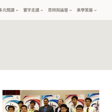
多元閱讀
寰宇走讀
思辨與論壇
美學策展