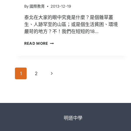
By
國際教育
2013-12-19
泰北在大家的眼中究竟是什麼？是個雜草叢
生、人跡罕至的山區；或是個生活貧困、環境
嚴苛的地方？不！我們在短短的18…
泰
READ MORE
北
志
工
服
Page
務
Next
1
2
學
navigation
習
Page
|
三
個
傻
瓜
帶
明道中學
你
逛
泰