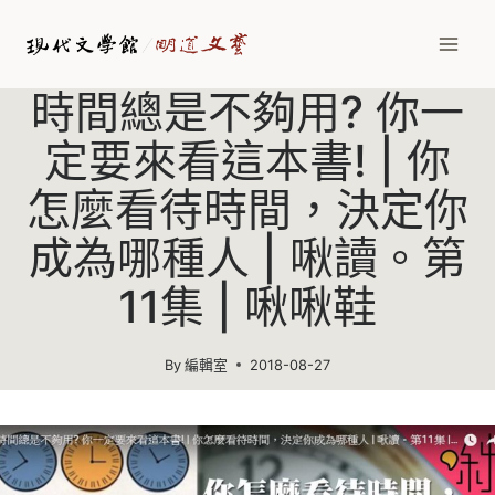
Skip
to
content
時間總是不夠用? 你一
定要來看這本書! | 你
怎麼看待時間，決定你
成為哪種人 | 啾讀。第
11集 | 啾啾鞋
By
編輯室
2018-08-27