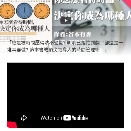
「總是被時間壓得喘不過氣? 明明已經忙到翻了卻還是一
堆事要做? 這本書教頂尖領導人的時間管理術！」