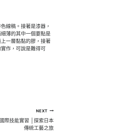
啡色線稿。接著是漆器，
而細薄的其中一個要點是
噴上一層黏黏的膠，接著
的實作，可說是難得可
。
NEXT
國際技能實習 │探索日本
傳統工藝之旅