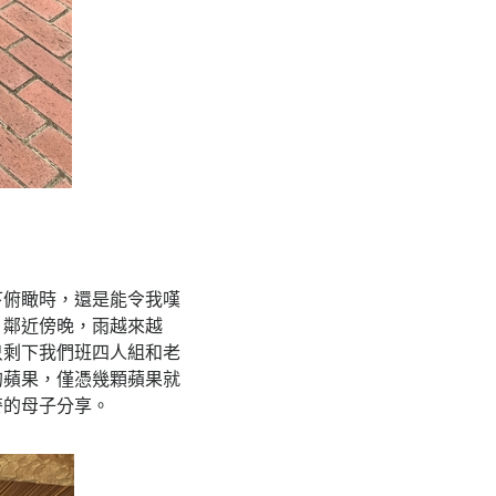
下俯瞰時，還是能令我嘆
，鄰近傍晚，雨越來越
只剩下我們班四人組和老
的蘋果，僅憑幾顆蘋果就
麥的母子分享。