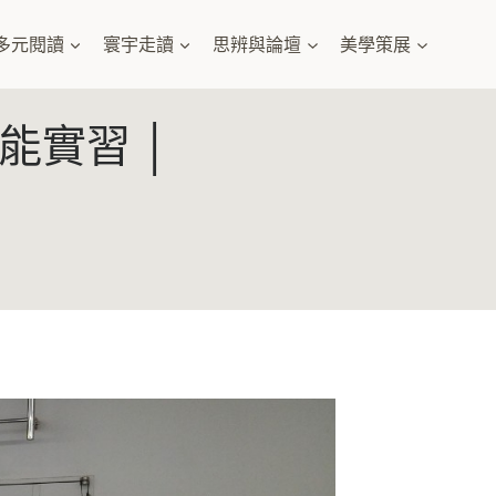
多元閱讀
寰宇走讀
思辨與論壇
美學策展
能實習 │