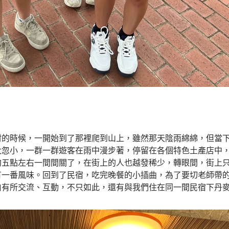
村的時候，一開始到了那裡爬到山上，雖然那天陰雨綿綿，但當
大忽小，一群一群遊客在雨中漫步著，停留在各個特色土產店中
約五點左右一間間關了，在街上的人也越發稀少，轉眼間，街上
有一番風味。回到了民宿，吃完晚餐的小插曲，為了要切老師帶
伯有所交流、互動，不只如此，還有與我們住在同一間民宿下丹