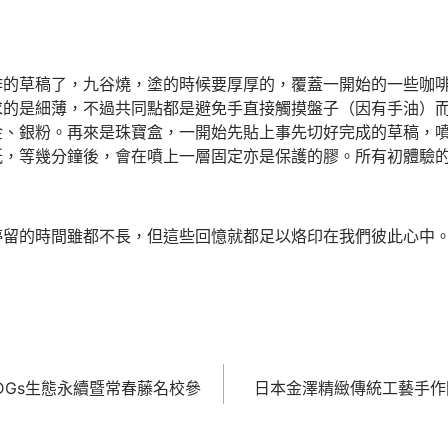
作的草稿了，九谷燒，塗的時候要厚厚的，覆蓋一開始的一些咖
求的是細薄，不過共同點都是避免手直接觸摸盤子（因有手油）
金、銀粉。再來是珠寶盒，一開始先貼上事先切好完成的草稿，
紙，等幾分鐘後，會在噴上一層固定亦是保護的膠。所有初體驗
停留的時間雖都不長，但這些回憶就都足以烙印在我們彼此心中
DGs生態永續暨常春藤名校參
日本金澤精緻傳統工藝手作