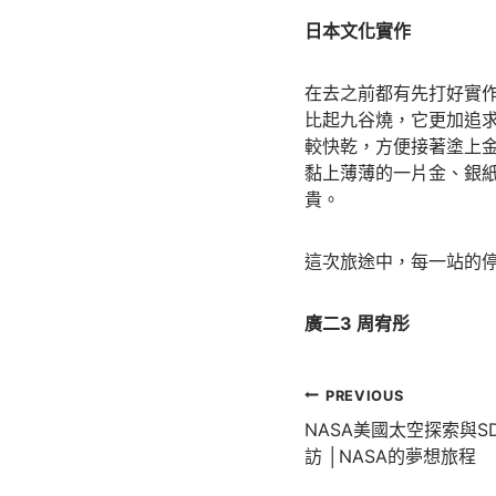
日本文化實作
在去之前都有先打好實
比起九谷燒，它更加追
較快乾，方便接著塗上
黏上薄薄的一片金、銀
貴。
這次旅途中，每一站的
廣二3 周宥彤
文
PREVIOUS
章
NASA美國太空探索與S
訪 │NASA的夢想旅程
導