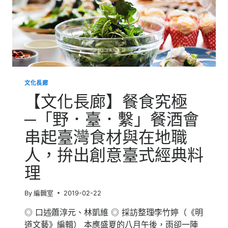
文化長廊
【文化長廊】餐食究極
─「野．臺．繫」餐酒會
串起臺灣食材與在地職
人，拚出創意臺式經典料
理
By
編輯室
2019-02-22
◎ 口述∕蕭淳元、林凱維 ◎ 採訪整理∕李竹婷（《明
道文藝》編輯） 本應盛夏的八月午後，雨卻一陣