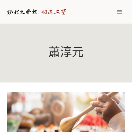
Skip
to
content
蕭淳元