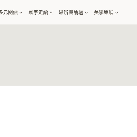
多元閱讀
寰宇走讀
思辨與論壇
美學策展