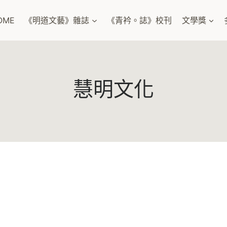
OME
《明道文藝》雜誌
《青衿。誌》校刊
文學獎
慧明文化