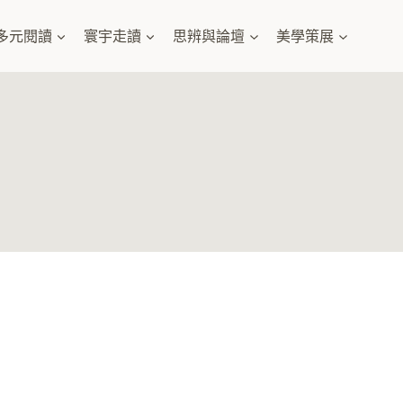
多元閱讀
寰宇走讀
思辨與論壇
美學策展