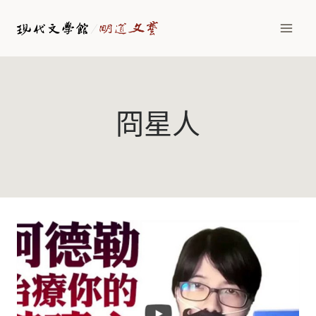
Skip
to
content
冏星人