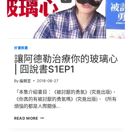
好書推薦
讓阿德勒治療你的玻璃心
| 囧說書S1EP1
By
編輯室
2018-08-27
「本集介紹書目：《被討厭的勇氣》(究竟出版)、
《你真的有被討厭的勇氣嗎》(究竟出版)、《所有
煩惱的都是人際關係…
讓
READ MORE
阿
德