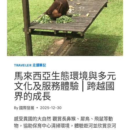
深
度
交
流
|
跨
文
化
的
衝
擊
TRAVELER 走讀筆記
與
交
馬來西亞生態環境與多元
流
文化及服務體驗 | 跨越國
界的成長
By
國際發展
2025-12-30
感受異國的大自然 觀賞長鼻猴、犀鳥、飛鼠等動
物，協助保育中心清掃環境，體驗遊河並欣賞京河