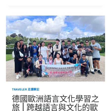
閱
讀
台
灣
深
度
文
化
之
旅
|
色
彩
中
重
生
的
社
區
TRAVELER 走讀筆記
力
量-
德國歐洲語言文化學習之
衛
武
旅 | 跨越語言與文化的歐
營