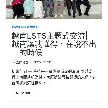
語
言
與
文
化
TRAVELER 走讀筆記
的
歐
越南LSTS主題式交流|
洲
行
越南讓我懂得，在說不出
旅
口的時候
By
國際發展
2025-12-30
初來乍到 — 等待是一種專屬越南的浪漫 到越南，
遇上海關系統當機，大廳擠滿等待簽證的人們。在
台灣遇到這種情況，…
越
READ MORE
南
LSTS
主