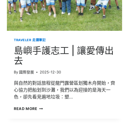
愛
的
課
TRAVELER 走讀筆記
島嶼手護志工 | 讓愛傳出
去
By
國際發展
2025-12-30
與自然的對話旅程從龍門露營區划獨木舟開始，齊
心協力把船划到沙灘，我們以為迎接的是海天一
色，卻先看見遍地垃圾：塑…
島
READ MORE
嶼
手
護