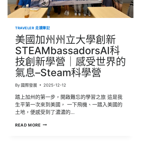
界
的
學
習
TRAVELER 走讀筆記
與
探
美國加州州立大學創新
索:
語
STEAMbassadorsAI科
言、
技創新學營｜感受世界的
文
化
氣息–Steam科學營
與
英
法
By
國際發展
2025-12-12
之
旅
踏上加州的第一步，開啟難忘的學習之旅 這是我
的
生平第一次來到美國， 一下飛機、一踏入美國的
收
土地，便感受到了濃濃的…
穫
美
READ MORE
國
加