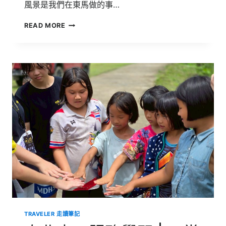
風景是我們在東馬做的事…
馬
READ MORE
來
西
亞
生
態
環
境
與
多
元
文
化
及
服
務
體
驗
|
跨
TRAVELER 走讀筆記
越
國