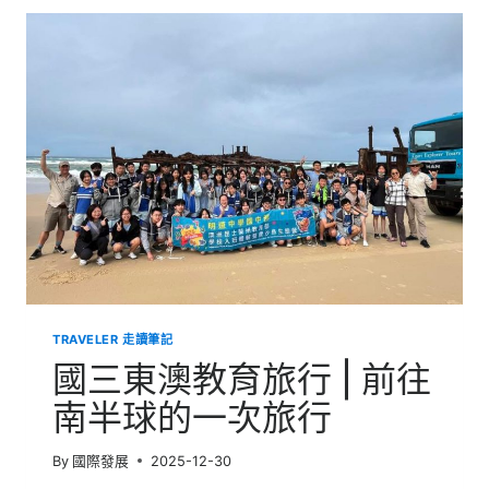
題
式
交
流|
越
南
讓
我
懂
得，
在
說
不
出
口
的
TRAVELER 走讀筆記
時
候
國三東澳教育旅行 | 前往
南半球的一次旅行
By
國際發展
2025-12-30