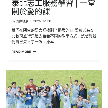
泰北志工服務學習 | 一堂
界
的
關於愛的課
成
長
By
國際發展
2025-12-30
我們在陌生的語言裡找到了熟悉的心 當初以為泰
北教育旅行只是去看看不同的教學方式，沒想到我
們自己先上了一課。原本…
泰
READ MORE
北
志
工
服
務
學
習
|
一
堂
關
於