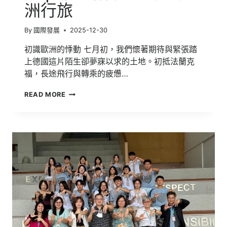
洲行旅
迷
迷
村
By
國際發展
2025-12-30
初識歐洲的悸動 七月初，我們懷著期待與緊張踏
上德國這片陌生卻夢寐以求的土地。初抵法蘭克
福，長途飛行與轉乘的疲憊…
德
READ MORE
國
歐
洲
語
言
文
化
學
習
之
旅
|
跨
越