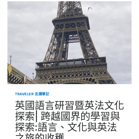
志
工
|
讓
愛
傳
出
去
TRAVELER 走讀筆記
英國語言研習暨英法文化
探索| 跨越國界的學習與
探索:語言、文化與英法
之旅的收穫