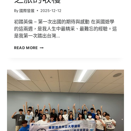
By
國際發展
2025-12-12
初踏英倫 – 第一次出國的期待與感動 在英國遊學
的這兩週，是我人生中最精采、最難忘的經驗。這
是我第一次踏出台灣…
英
READ MORE
國
語
言
研
習
暨
英
法
文
化
探
索|
跨
越
國