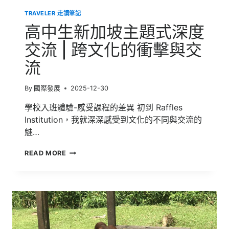
TRAVELER 走讀筆記
高中生新加坡主題式深度
交流 | 跨文化的衝擊與交
流
By
國際發展
2025-12-30
學校入班體驗-感受課程的差異 初到 Raffles
Institution，我就深深感受到文化的不同與交流的
魅…
高
READ MORE
中
生
新
加
坡
主
題
式