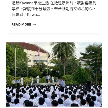
體驗Kawana學校生活 在抵達澳洲前，我對要進到
學校上課感到十分緊張。帶著既期待又忐忑的心，
我來到了Kawa…
國
READ MORE
三
東
澳
教
育
旅
行
|
前
往
南
半
球
的
一
次
旅
行