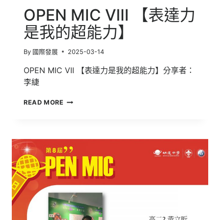
OPEN MIC Ⅷ 【表達力
是我的超能力】
By
國際發展
2025-03-14
OPEN MIC VII 【表達力是我的超能力】分享者：
李緁
OPEN
READ MORE
MIC
Ⅷ
【表
達
力
是
我
的
超
能
力】