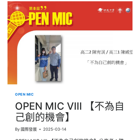
自
體
驗
才
知
道
的
菜
場】
OPEN MIC
OPEN MIC Ⅷ 【不為自
己創的機會】
By
國際發展
2025-03-14