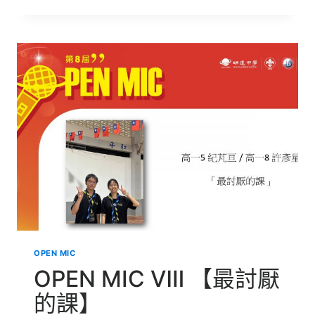
MIC
Ⅷ
【毋
願
做
母
語
的
啞
口】
OPEN MIC
OPEN MIC Ⅷ 【最討厭
的課】