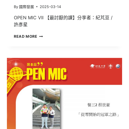
By
國際發展
2025-03-14
OPEN MIC VII 【最討厭的課】分享者：紀芃亘 /
許彥星
OPEN
READ MORE
MIC
Ⅷ
【最
討
厭
的
課】