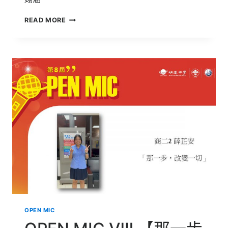
OPEN
READ MORE
MIC
Ⅷ
【努
力
不
一
定
會
成
功】
OPEN MIC