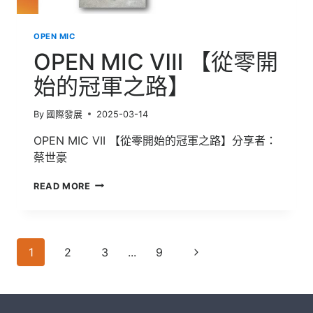
OPEN MIC
OPEN MIC Ⅷ 【從零開
始的冠軍之路】
By
國際發展
2025-03-14
OPEN MIC VII 【從零開始的冠軍之路】分享者：
蔡世豪
OPEN
READ MORE
MIC
Ⅷ
【從
零
Page
開
Next
1
2
3
...
9
始
navigation
Page
的
冠
軍