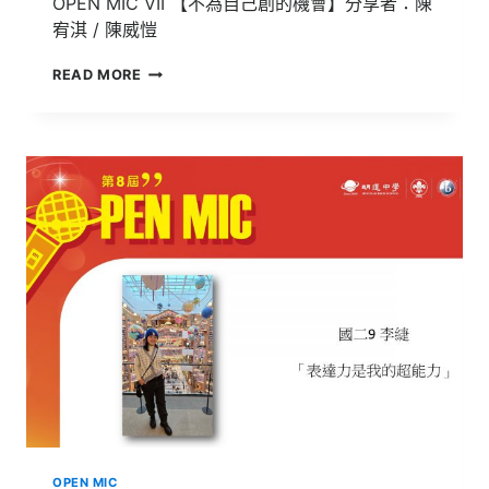
OPEN MIC VII 【不為自己創的機會】分享者：陳
宥淇 / 陳威愷
OPEN
READ MORE
MIC
Ⅷ
【不
為
自
己
創
的
機
會】
OPEN MIC