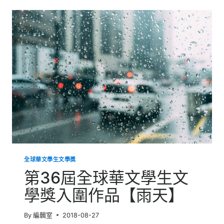
球
華
文
學
生
文
學
獎
入
圍
作
品
【與
木
緣】
全球華文學生文學獎
第36屆全球華文學生文
學獎入圍作品【雨天】
By
編輯室
2018-08-27