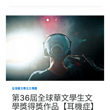
36
屆
全
球
華
文
學
生
文
學
獎
得
獎
作
品
【茶
韻
小
調】
全球華文學生文學獎
第36屆全球華文學生文
學獎得獎作品【耳機症】