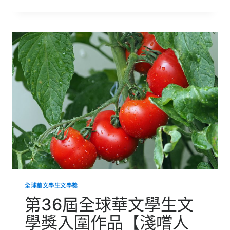
36
屆
全
球
華
文
學
生
文
學
獎
入
圍
作
品
【轉
大
人】
全球華文學生文學獎
第36屆全球華文學生文
學獎入圍作品【淺嚐人