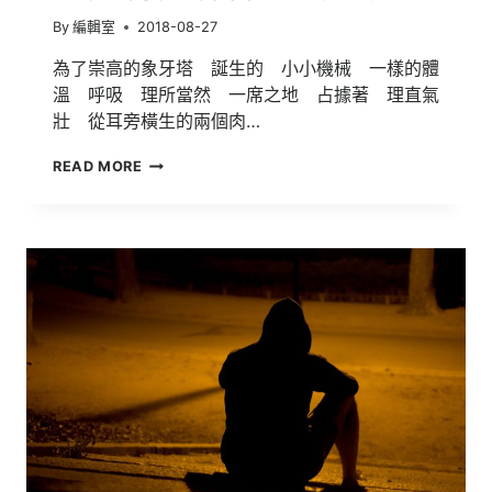
By
編輯室
2018-08-27
為了崇高的象牙塔 誕生的 小小機械 一樣的體
溫 呼吸 理所當然 一席之地 占據著 理直氣
壯 從耳旁橫生的兩個肉…
第
READ MORE
36
屆
全
球
華
文
學
生
文
學
獎
得
獎
作
品