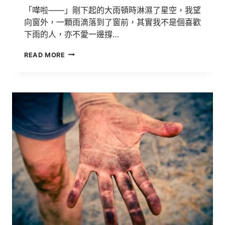
「嘩啦——」剛下起的大雨頓時淋濕了星空，我望
向窗外，一顆雨滴落到了窗前，其實我不是個喜歡
下雨的人，亦不愛一邊撐…
第
READ MORE
36
屆
全
球
華
文
學
生
文
學
獎
入
圍
作
品
【雨
天】