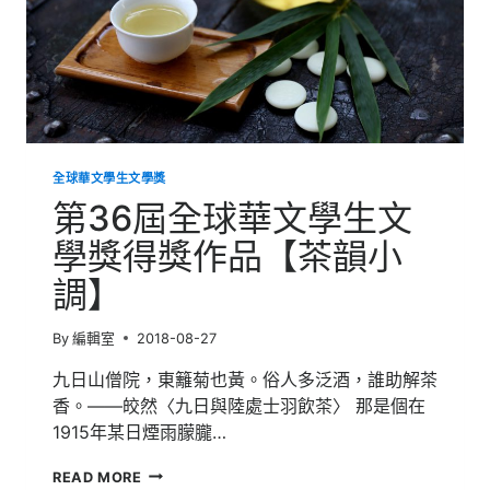
全球華文學生文學獎
第36屆全球華文學生文
學獎得獎作品【茶韻小
調】
By
編輯室
2018-08-27
九日山僧院，東籬菊也黃。俗人多泛酒，誰助解茶
香。——皎然〈九日與陸處士羽飲茶〉 那是個在
1915年某日煙雨朦朧…
第
READ MORE