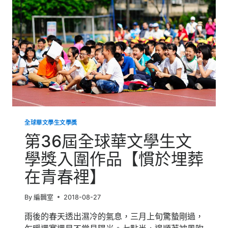
生
文
學
獎
入
圍
作
品
【偽．
夜】
全球華文學生文學獎
第36屆全球華文學生文
學獎入圍作品【慣於埋葬
在青春裡】
By
編輯室
2018-08-27
雨後的春天透出濕冷的氣息，三月上旬驚蟄剛過，