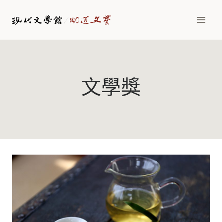
Skip
to
content
文學獎