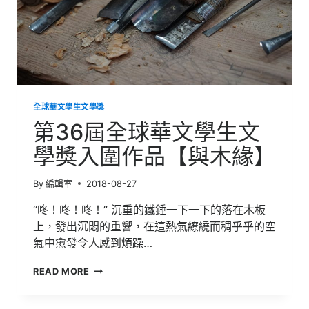
入
圍
作
品
【畫
•
話】
全球華文學生文學獎
第36屆全球華文學生文
學獎入圍作品【與木緣】
By
編輯室
2018-08-27
“咚！咚！咚！” 沉重的鐵錘一下一下的落在木板
上，發出沉悶的重響，在這熱氣繚繞而稠乎乎的空
氣中愈發令人感到煩躁…
第
READ MORE
36
屆
全