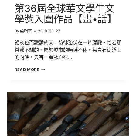
青
第36屆全球華文學生文
春
裡】
學獎入圍作品【畫•話】
By
編輯室
2018-08-27
鉛灰色而靉靆的天，彷彿蟄伏在一片朦朧，恰若那
桀驁不馴的、屬於城市的喋喋不休。無青石街道上
的向晚，只有一顆冰心在…
第
READ MORE
36
屆
全
球
華
文
學
生
文
學
獎