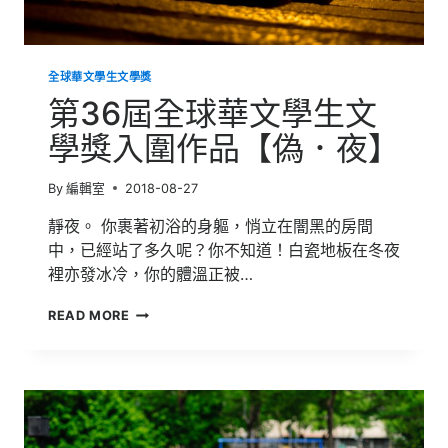
【耳
機
症】
全球華文學生文學獎
第36屆全球華文學生文
學獎入圍作品【偽．夜】
By
編輯室
2018-08-27
靜夜。 你裹著初浴的身軀，悄立在闇黑的房間
中，已經站了多久呢？你不知道！白瓷地板在冬夜
裡亦發冰冷，你的體溫正被…
第
READ MORE
36
屆
全
球
華
文
學