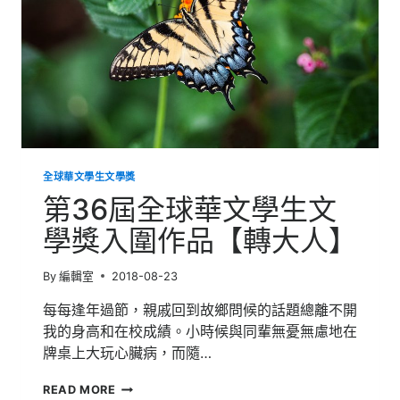
學
獎
入
圍
作
品
【親
手】
全球華文學生文學獎
第36屆全球華文學生文
學獎入圍作品【轉大人】
By
編輯室
2018-08-23
每每逢年過節，親戚回到故鄉問候的話題總離不開
我的身高和在校成績。小時候與同輩無憂無慮地在
牌桌上大玩心臟病，而隨…
第
READ MORE