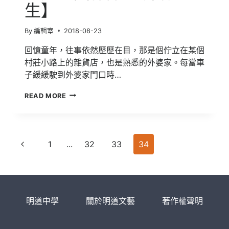
生】
By
編輯室
2018-08-23
回憶童年，往事依然歷歷在目，那是個佇立在某個
村莊小路上的雜貨店，也是熟悉的外婆家。每當車
子緩緩駛到外婆家門口時…
第
READ MORE
36
屆
全
球
Page
華
Previous
1
...
32
33
34
文
navigation
Page
學
生
文
學
明道中學
關於明道文藝
著作權聲明
獎
入
圍