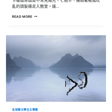
乍暖還寒還是不常見陽光。七點半，邊順著被風吹
亂的頭髮邊走入教室。遠…
第
READ MORE
36
屆
全
球
華
文
學
生
文
學
獎
入
圍
作
品
【慣
於
埋
葬
全球華文學生文學獎
在