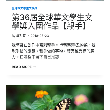
全球華文學生文學獎
第36屆全球華文學生文
學獎入圍作品【親手】
By
編輯室
2018-08-23
我時常在創作中寫到親手。 母親親手煮的菜、我
親手摺的紙鶴。親手做的事物，總有種異樣的魔
力。在過程中留下自己足跡…
第
READ MORE
36
屆
全
球
華
文
學
生
文