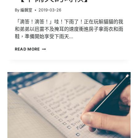
By
編輯室
2019-03-26
「滴答！滴答！」哇！下雨了！正在玩躲貓貓的我
和弟弟以迅雷不及掩耳的速度衝進房子拿雨衣和雨
鞋，準備開始享受下雨天…
106
READ MORE
明
道
文
學
獎
得
獎
作
品
【下
雨
天
的
時
候】