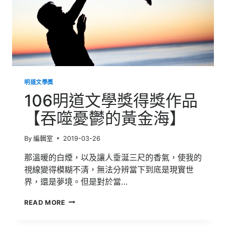
明道文學獎
106明道文學獎得獎作品
【吞噬憂鬱的黃金海】
By
編輯室
2019-03-26
那溫暖的白煙，以及讓人垂涎三尺的香氣，使我的
視線變得模糊不清，無法分辨當下到底是現實世
界，還是夢境。但是對於當…
106
READ MORE
明
道