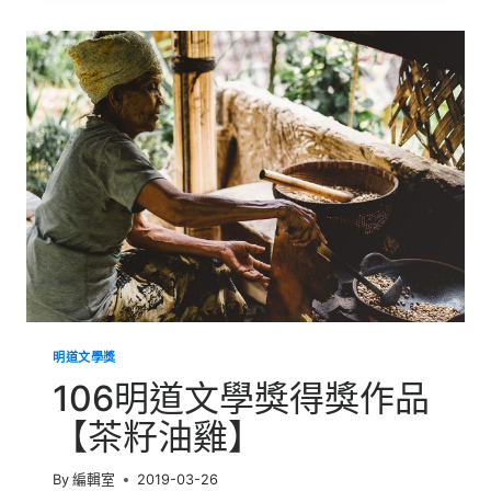
文
學
獎
得
獎
作
品
【吞
噬
憂
鬱
的
黃
金
海】
明道文學獎
106明道文學獎得獎作品
【茶籽油雞】
By
編輯室
2019-03-26