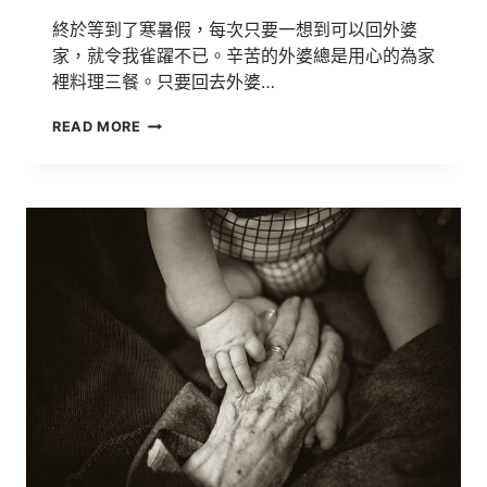
終於等到了寒暑假，每次只要一想到可以回外婆
家，就令我雀躍不已。辛苦的外婆總是用心的為家
裡料理三餐。只要回去外婆…
106
READ MORE
明
道
文
學
獎
得
獎
作
品
【茶
籽
油
雞】