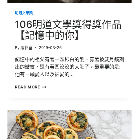
明道文學獎
106明道文學獎得獎作品
【記憶中的你】
By
編輯室
2019-03-26
記憶中的祖父有著一頭銀白的髮、有著被歲月鐫刻
出的皺紋，還有著圓滾滾的大肚子，最重要的是:
他有一顆愛人以及被愛的…
106
READ MORE
明
道
文
學
獎
得
獎
作
品