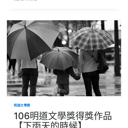
明
道
文
學
獎
得
獎
作
品
【蔥
油
餅
的
回
憶】
明道文學獎
106明道文學獎得獎作品
【下雨天的時候】