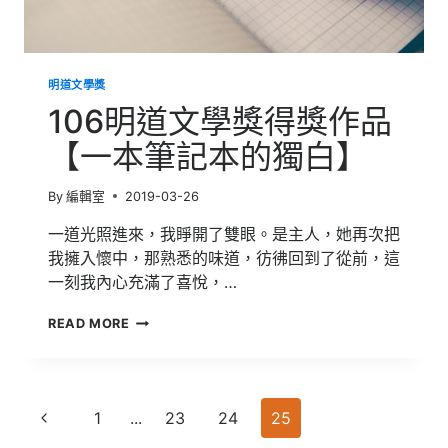
明道文學獎
106明道文學獎得獎作品
【一本筆記本的獨白】
By
編輯室
2019-03-26
一道光照進來，我睜開了雙眼。是主人，她再次把
我擁入懷中，那熟悉的味道，彷彿回到了從前，這
一刻我內心充滿了喜悅，…
106
READ MORE
明
道
文
學
Page
獎
Previous
1
...
23
24
25
得