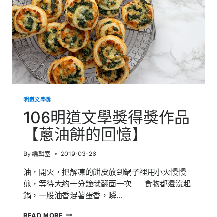
【記
憶
中
的
你】
明道文學獎
106明道文學獎得獎作品
【蔥油餅的回憶】
By
編輯室
2019-03-26
油，開火，把解凍的餅皮放到鍋子裡用小火慢慢
煎，等待大約一分鐘就翻面一次……食物都還沒起
鍋，一股油香混著蛋香，瞬…
106
READ MORE