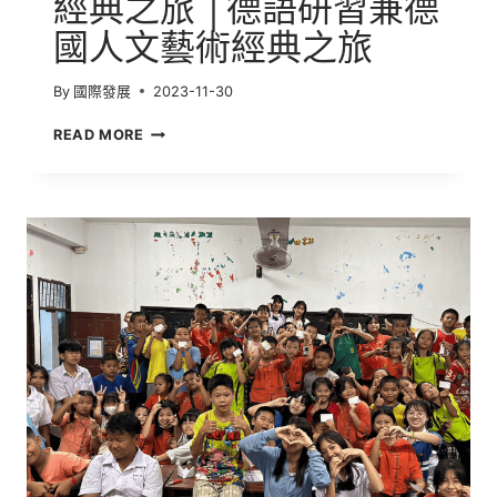
經典之旅 │德語研習兼德
旅
國人文藝術經典之旅
行
By
國際發展
2023-11-30
德
READ MORE
語
研
習
暨
德
國
人
文
藝
術
經
典
之
旅
│
德
語