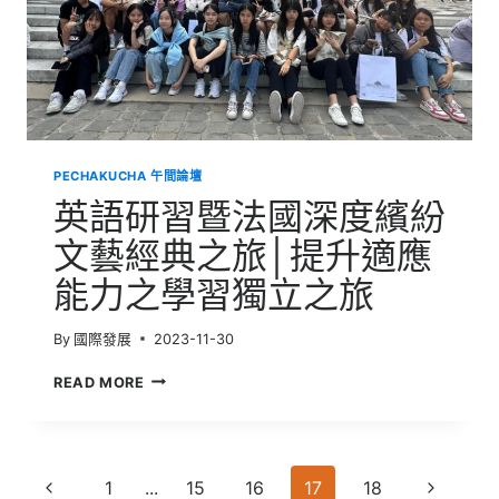
是
那
世
界
之
窗
PECHAKUCHA 午間論壇
英語研習暨法國深度繽紛
文藝經典之旅│提升適應
能力之學習獨立之旅
By
國際發展
2023-11-30
英
READ MORE
語
研
習
暨
Page
法
Previous
Next
1
...
15
16
17
18