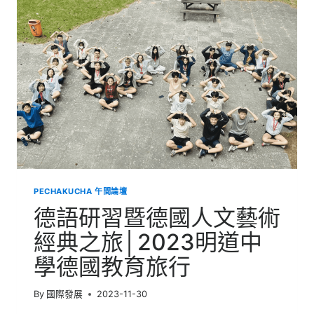
常
春
藤
名
校
參
訪
│
飛
越
太
平
洋
的
PECHAKUCHA 午間論壇
一
場
德語研習暨德國人文藝術
逐
夢
經典之旅│2023明道中
之
學德國教育旅行
旅
By
國際發展
2023-11-30