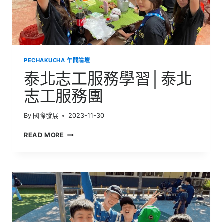
就
是
變
PECHAKUCHA 午間論壇
泰北志工服務學習│泰北
志工服務團
By
國際發展
2023-11-30
泰
READ MORE
北
志
工
服
務
學
習
│
泰