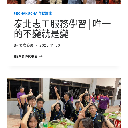
研
習
PECHAKUCHA 午間論壇
兼
德
泰北志工服務學習│唯一
國
人
的不變就是變
文
藝
By
國際發展
2023-11-30
術
經
泰
READ MORE
典
北
之
志
旅
工
服
務
學
習
│
唯
一
的
不
變