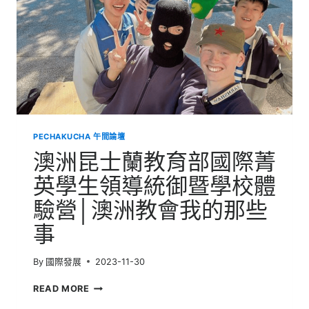
北
志
工
服
務
團
PECHAKUCHA 午間論壇
澳洲昆士蘭教育部國際菁
英學生領導統御暨學校體
驗營│澳洲教會我的那些
事
By
國際發展
2023-11-30
澳
READ MORE
洲