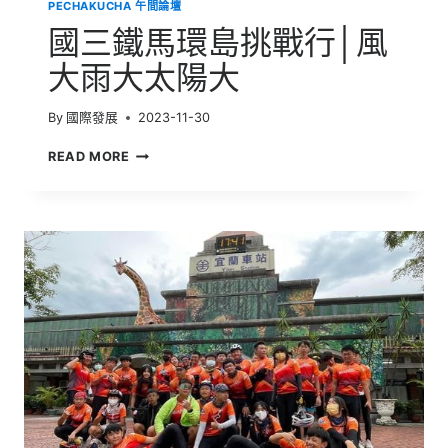
PECHAKUCHA 午間論壇
校
體
國三鐵馬環島挑戰行│風
驗
營
大雨大太陽大
│
澳
By
國際發展
2023-11-30
遊
南
國
READ MORE
半
三
球
鐵
馬
環
島
挑
戰
行
│
風
大
雨
大
太
陽