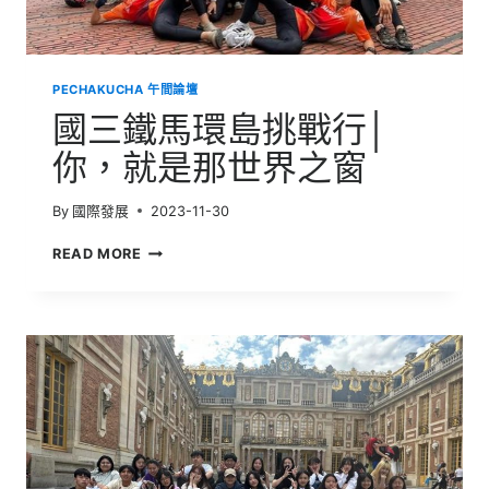
大
PECHAKUCHA 午間論壇
國三鐵馬環島挑戰行│
你，就是那世界之窗
By
國際發展
2023-11-30
國
READ MORE
三
鐵
馬
環
島
挑
戰
行
│
你，
就