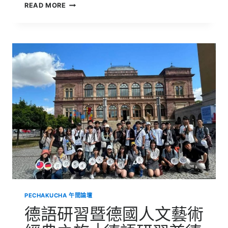
德
READ MORE
語
研
習
暨
德
國
人
文
藝
術
經
典
之
旅
│2023
明
道
中
學
PECHAKUCHA 午間論壇
德
國
德語研習暨德國人文藝術
教
育