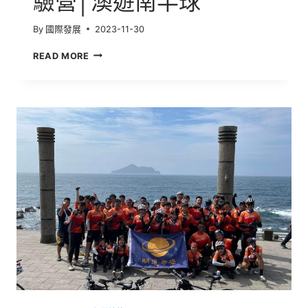
驗營│澳遊南半球
洲
教
By
國際發展
2023-11-30
會
我
澳
READ MORE
的
洲
那
昆
些
士
事
蘭
教
育
部
國
際
菁
英
學
生
領
導
統
御
暨
學