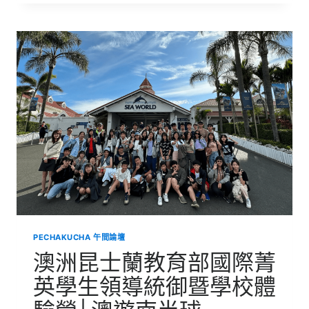
昆
士
蘭
教
育
部
國
際
菁
英
學
生
領
導
統
御
暨
學
PECHAKUCHA 午間論壇
校
體
澳洲昆士蘭教育部國際菁
驗
營
英學生領導統御暨學校體
│
澳