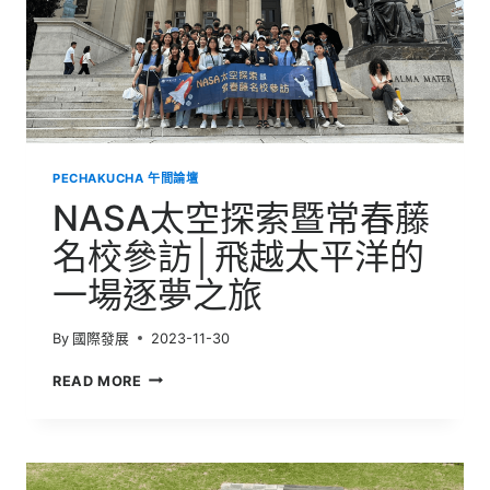
PECHAKUCHA 午間論壇
NASA太空探索暨常春藤
名校參訪│飛越太平洋的
一場逐夢之旅
By
國際發展
2023-11-30
NASA
READ MORE
太
空
探
索
暨